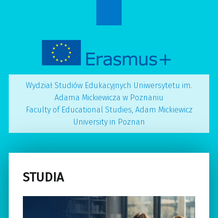
Erasmus
S
site
k
navigation
i
p
t
o
c
Wydział Studiów Edukacyjnych Uniwersytetu im.
o
Adama Mickiewicza w Poznaniu
n
Faculty of Educational Studies, Adam Mickiewicz
t
University in Poznan
e
n
t
STUDIA