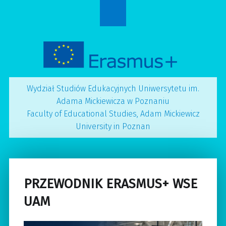
Erasmus
S
site
k
navigation
i
p
t
o
c
Wydział Studiów Edukacyjnych Uniwersytetu im.
o
Adama Mickiewicza w Poznaniu
n
Faculty of Educational Studies, Adam Mickiewicz
t
University in Poznan
e
n
t
PRZEWODNIK ERASMUS+ WSE
UAM