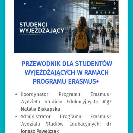
PRZEWODNIK DLA STUDENTÓW
WYJEŻDŻAJĄCYCH W RAMACH
PROGRAMU ERASMUS+
Koordynator Programu Erasmus+
Wydziału Studiów Edukacyjnych:
mgr
Natalia Biskupska
Administrator Programu Erasmus+
Wydziału Studiów Edukacyjnych:
dr
Jonasz Pawelczak