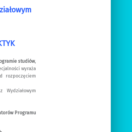
działowym
KTYK
ogramie studiów
,
cjalności wyraża
d rozpoczęciem
 z Wydziałowym
ratorów Programu