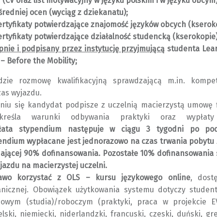
 (CV oraz list motywacyjny w języku polskim i w języku obcym)
średniej ocen (wyciąg z dziekanatu);
rtyfikaty potwierdzające znajomość języków obcych (kseroko
rtyfikaty potwierdzające działalność studencką (kserokopie)
pnie i podpisany przez instytucję przyjmującą
studenta Lea
– Before the Mobility;
zie rozmowę kwalifikacyjną sprawdzającą m.in. kompe
as wyjazdu.
aniu się kandydat podpisze z uczelnią macierzystą umowę 
kreśla warunki odbywania praktyki oraz wypłaty 
łata stypendium następuje w ciągu 3 tygodni po po
pendium wypłacane jest jednorazowo na czas trwania pobytu
ającej 90% dofinansowania. Pozostałe 10% dofinansowania
jazdu na macierzystej uczelni.
wo korzystać z OLS – kursu językowego online
, dost
anicznej. Obowiązek użytkowania systemu dotyczy student
owym (studia)/roboczym (praktyki, praca w projekcie EVS
lski, niemiecki, niderlandzki, francuski, czeski, duński, gre