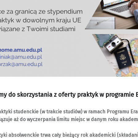
y do skorzystania z oferty praktyk w programie
aktyki studenckie (w trakcie studiów) w ramach Programu Eras
ązuje
aż do wyczerpania limitu miejsc w danym roku akadem
tyki absolwenckie trwa cały bieżący rok akademicki (składan