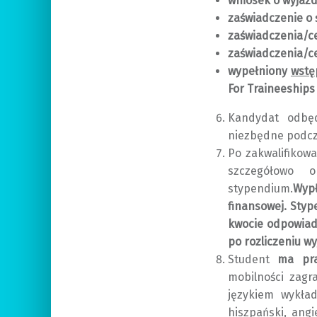
wniosek o wyjazd
zaświadczenie o 
zaświadczenia/ce
zaświadczenia/ce
wypełniony
wstę
For Traineeships 
Kandydat odbęd
niezbędne podcz
Po zakwalifikow
szczegółowo o
stypendium.
Wyp
finansowej. Sty
kwocie odpowiad
po rozliczeniu wy
Student
ma pra
mobilności zagr
językiem wykład
hiszpański, angie