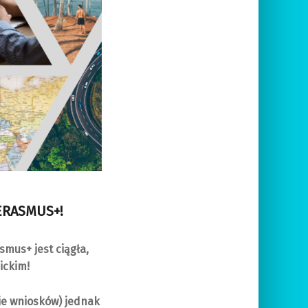
 ERASMUS+!
mus+ jest ciągła,
ickim!
ie wniosków) jednak