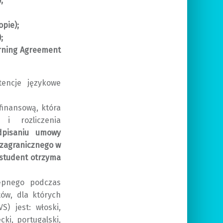
;
pie);
;
rning Agreement
tencje językowe
finansową, która
i rozliczenia
dpisaniu umowy
 zagranicznego w
 student otrzyma
ępnego podczas
ów, dla których
) jest: włoski,
cki, portugalski,