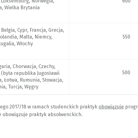
, Luksemburg, Norwegia,
600
a, Wielka Brytania
 Belgia, Cypr, Francja, Grecja,
olandia, Malta, Niemcy,
550
tugalia, Włochy
aria, Chorwacja, Czechy,
500
(była republika Jugosławii
a, Łotwa, Rumunia, Słowacja,
ia, Turcja, Węgry
ego 2017/18 w ramach studenckich praktyk
obowiązuje
progr
 obowiązuje praktyk absolwenckich.