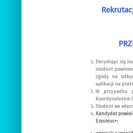
Rekrutac
PRZ
Decydując się n
student powinien
zgodę na odbyw
aplikacji na pra
W przypadku p
Koordynatorem l
Student we własn
Kandydat powini
Erasmus+: