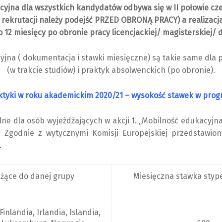
cyjna dla wszystkich kandydatów odbywa się w II połowie c
rekrutacji należy podejść PRZED OBRONĄ PRACY) a realizacj
o 12 miesięcy po obronie pracy licencjackiej/ magisterskiej/ 
yjna ( dokumentacja i stawki miesięczne) są takie same dla 
(w trakcie studiów) i praktyk absolwenckich (po obronie).
ktyki w roku akademickim 2020/21 – wysokość stawek w prog
ne dla osób wyjeżdżających w akcji 1. „Mobilność edukacyjn
. Zgodnie z wytycznymi Komisji Europejskiej przedstawi
.
eżące do danej grupy
Miesięczna stawka styp
Finlandia, Irlandia, Islandia,