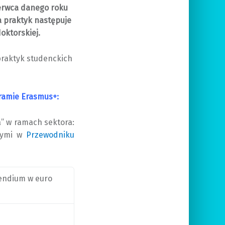
zerwca danego roku
a praktyk następuje
doktorskiej.
praktyk studenckich
ramie Erasmus+:
a” w ramach sektora:
onymi w
Przewodniku
endium w euro