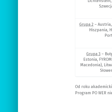
Lichtenstein
Szwecj
Grupa 2
– Austria,
Hiszpania, H
Por
Grupa 3
– Bułg
Estonia, FYROM 
Macedonia), Litw
Słowen
Od roku akademicki
Program PO WER nie