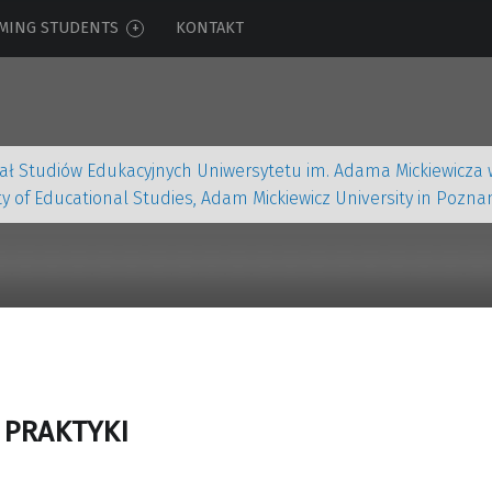
MING STUDENTS
KONTAKT
ał Studiów Edukacyjnych Uniwersytetu im. Adama Mickiewicza
ty of Educational Studies, Adam Mickiewicz University in Pozna
 PRAKTYKI